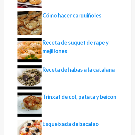
Cómo hacer carquiñoles
Receta de suquet de rape y
mejillones
Receta de habas a la catalana
Trinxat de col, patata y beicon
Esqueixada de bacalao