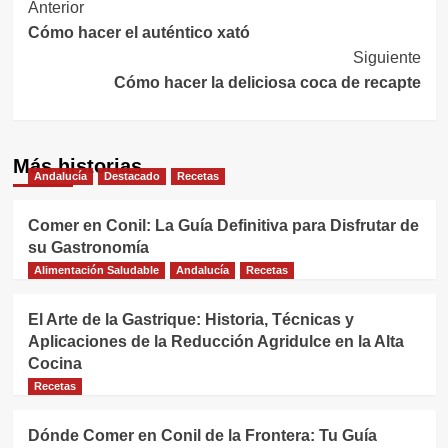
Navegación
Anterior
Cómo hacer el auténtico xató
de
Siguiente
entradas
Cómo hacer la deliciosa coca de recapte
Más historias
Andalucía
Destacado
Recetas
Comer en Conil: La Guía Definitiva para Disfrutar de
su Gastronomía
Alimentación Saludable
Andalucía
Recetas
El Arte de la Gastrique: Historia, Técnicas y
Aplicaciones de la Reducción Agridulce en la Alta
Cocina
Recetas
Dónde Comer en Conil de la Frontera: Tu Guía