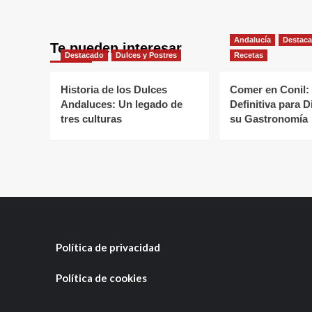
Andalucía
Destac
Te pueden interesar
Destacado
Dulces y Postres
Recetas
Historia de los Dulces
Comer en Conil:
Andaluces: Un legado de
Definitiva para D
tres culturas
su Gastronomía
Política de privacidad
Política de cookies