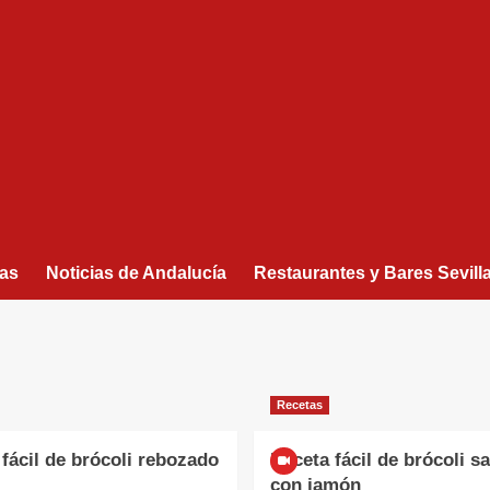
as
Noticias de Andalucía
Restaurantes y Bares Sevill
Recetas
fácil de brócoli rebozado
Receta fácil de brócoli s
con jamón