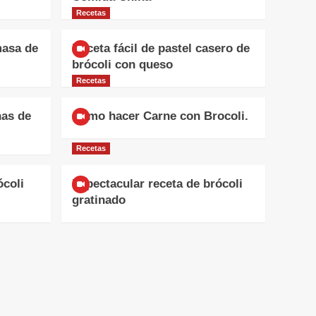
Recetas
masa de
Receta fácil de pastel casero de
brócoli con queso
Recetas
nas de
Como hacer Carne con Brocoli.
Recetas
ócoli
Espectacular receta de brócoli
gratinado