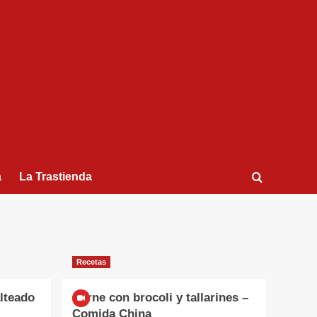
a
La Trastienda
Recetas
alteado
Carne con brocoli y tallarines –
Comida China