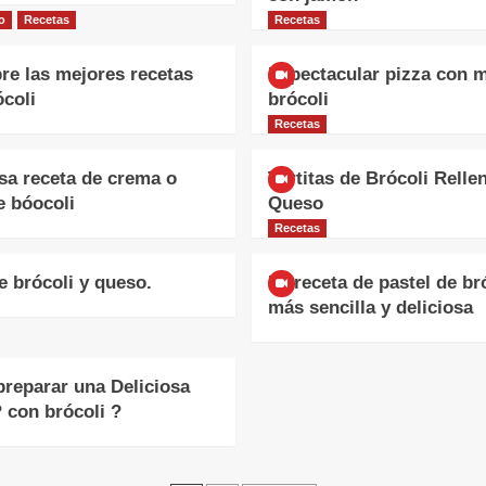
o
Recetas
Recetas
re las mejores recetas
Espectacular pizza con 
ócoli
brócoli
Recetas
sa receta de crema o
Tortitas de Brócoli Relle
e bóocoli
Queso
Recetas
e brócoli y queso.
La receta de pastel de br
más sencilla y deliciosa
reparar una Deliciosa
 con brócoli ?