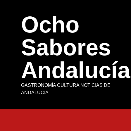
Saltar
al
Ocho
contenido
Sabores
Andalucía
GASTRONOMÍA CULTURA NOTICIAS DE
ANDALUCÍA