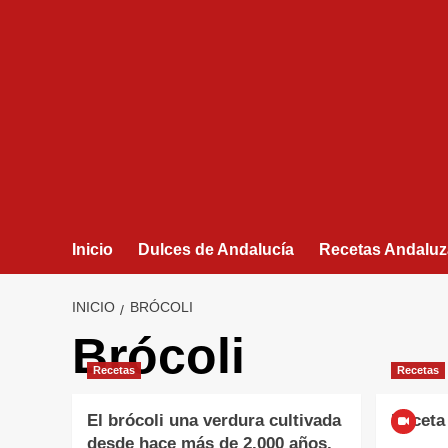
Inicio
Dulces de Andalucía
Recetas Andaluz
INICIO
BRÓCOLI
Brócoli
Recetas
Recetas
El brócoli una verdura cultivada
Receta 
desde hace más de 2.000 años.