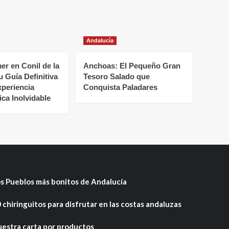
Andalucía
r en Conil de la
Anchoas: El Pequeño Gran
u Guía Definitiva
Tesoro Salado que
xperiencia
Conquista Paladares
ca Inolvidable
s Pueblos más bonitos de Andalucía
 chiringuitos para disfrutar en las costas andaluzas
estra carta por productos