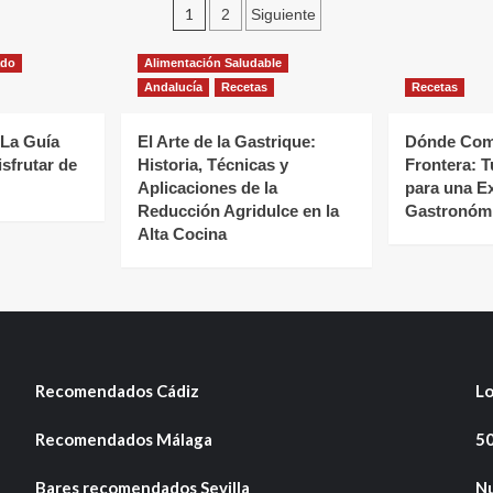
Paginación
1
2
Siguiente
de
ado
Alimentación Saludable
entradas
Andalucía
Recetas
Recetas
 La Guía
El Arte de la Gastrique:
Dónde Come
isfrutar de
Historia, Técnicas y
Frontera: T
Aplicaciones de la
para una E
Reducción Agridulce en la
Gastronómi
Alta Cocina
Recomendados Cádiz
Lo
Recomendados Málaga
50
Bares recomendados Sevilla
Nu