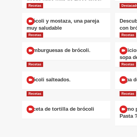
Recetas
Destacad
Brócoli y mostaza, una pareja
Descub
muy saludable
con br
Recetas
Recetas
Hamburguesas de brócoli.
Delicio
sopa d
Recetas
Recetas
Brócoli salteados.
Sopa d
Recetas
Recetas
Receta de tortilla de brócoli
Cómo p
Pasta ?