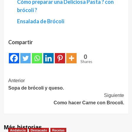
Cómo preparar una Deliciosa Pasta ? con
brócoli ?
Ensalada de Brócoli
Compartir
0
Shares
Navegación
Anterior
Sopa de brócoli y queso.
de
Siguiente
entradas
Como hacer Carne con Brocoli.
Más historias
Andalucía
Destacado
Recetas