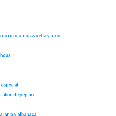
on rúcula, mozzarella y atún
choas
 especial
aliño de pepino
e
naranja y albahaca