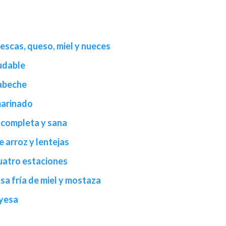
escas, queso, miel y nueces
udable
cabeche
marinado
 completa y sana
 arroz y lentejas
cuatro estaciones
sa fría de miel y mostaza
ayesa