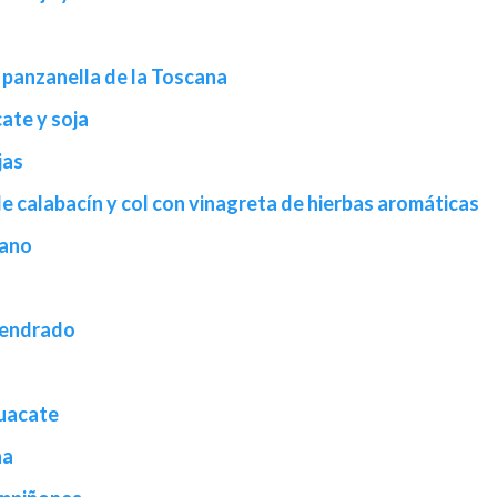
 panzanella de la Toscana
ate y soja
jas
 calabacín y col con vinagreta de hierbas aromáticas
rano
mendrado
guacate
ha