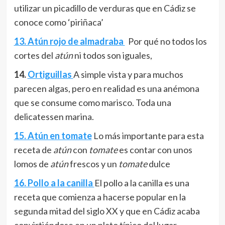
utilizar un picadillo de verduras que en Cádiz se
conoce como ‘piriñaca’
13. Atún rojo de almadraba
Por qué no todos los
cortes del
atún
ni todos son iguales,
14.
Ortiguillas
A simple vista y para muchos
parecen algas, pero en realidad es una anémona
que se consume como marisco. Toda una
delicatessen marina.
15. Atún en tomate
Lo más importante para esta
receta de
atún
con
tomate
es contar con unos
lomos de
atún
frescos y un
tomate
dulce
16. Pollo a la canilla
El pollo a la canilla es una
receta que comienza a hacerse popular en la
segunda mitad del siglo XX y que en Cádiz acaba