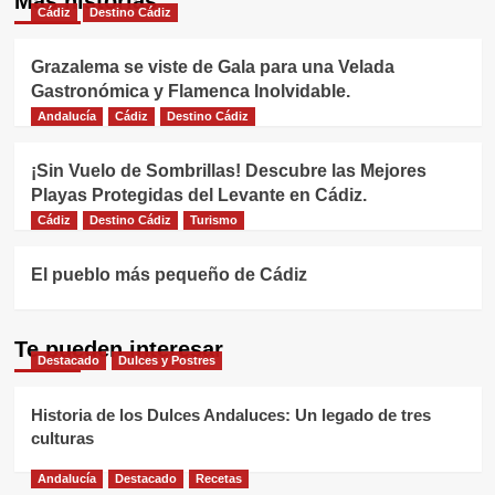
Más historias
Cádiz
Destino Cádiz
Grazalema se viste de Gala para una Velada
Gastronómica y Flamenca Inolvidable.
Andalucía
Cádiz
Destino Cádiz
¡Sin Vuelo de Sombrillas! Descubre las Mejores
Playas Protegidas del Levante en Cádiz.
Cádiz
Destino Cádiz
Turismo
El pueblo más pequeño de Cádiz
Te pueden interesar
Destacado
Dulces y Postres
Historia de los Dulces Andaluces: Un legado de tres
culturas
Andalucía
Destacado
Recetas