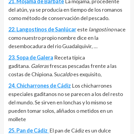
21. Mojama de Barbate
La mojama, procedente
del atún, ya se producía en tiempo de los romanos
como método de conservación del pescado.
22. Langostinos de Sanlúcar
este
langostino
nace
como nuestro propio nombre dice en la
desembocadura del rio Guadalquivir, …
23. Sopa de Galera
Receta típica
gaditana.
Galeras
frescas pescadas frente a las
costas de Chipiona
. Su
caldo
es exquisito,
24. Chicharrones de Cádiz
Los chicharrones
especiales gaditanos no se parecen a los del resto
del mundo. Se sirven en lonchas y lo mismo se
pueden tomar solos, aliñados o metidos en un
mollete
25. Pan de Cádiz
El pan de Cádiz es un dulce