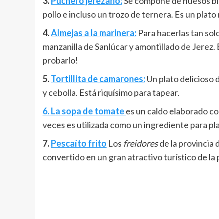
3.
Puchero jerezano:
Se compone de huesos blan
pollo e incluso un trozo de ternera. Es un plat
4.
Almejas a la marinera:
Para hacerlas tan solo
manzanilla de Sanlúcar y amontillado de Jerez. 
probarlo!
5.
Tortillita de camarones:
Un plato delicioso
y cebolla. Está riquísimo para tapear.
6. La sopa de tomate
es un caldo elaborado con
veces es utilizada como un ingrediente para p
7.
Pescaíto frito
Los
freidores
de la provincia 
convertido en un gran atractivo turístico de la 