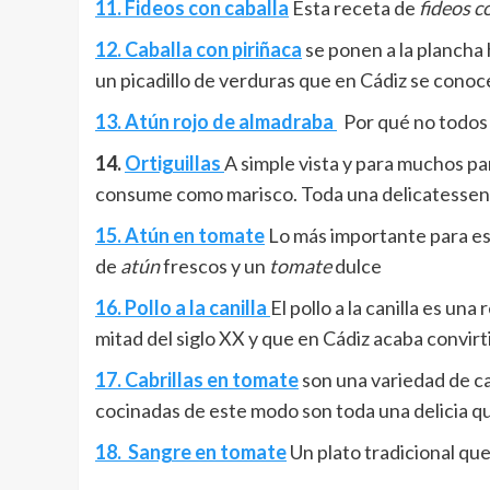
11. Fideos con caballa
Esta receta de
fideos c
12. Caballa con piriñaca
se ponen a la plancha 
un picadillo de verduras que en Cádiz se conoc
13. Atún rojo de almadraba
Por qué no todos 
14.
Ortiguillas
A simple vista y para muchos p
consume como marisco. Toda una delicatessen
15. Atún en tomate
Lo más importante para e
de
atún
frescos y un
tomate
dulce
16. Pollo a la canilla
El pollo a la canilla es u
mitad del siglo XX y que en Cádiz acaba convirti
17. Cabrillas en tomate
son una variedad de c
cocinadas de este modo son toda una delicia q
18.
Sangre en tomate
Un plato tradicional qu