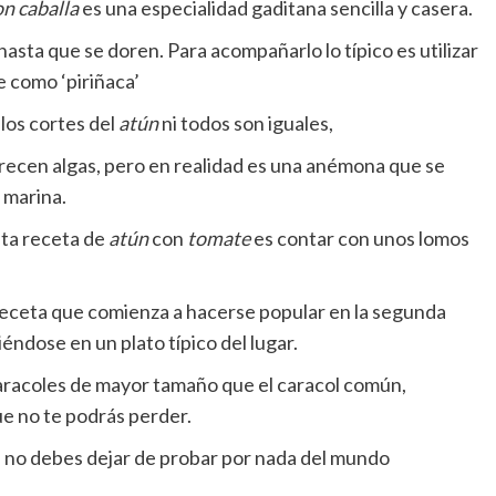
on caballa
es una especialidad gaditana sencilla y casera
.
hasta que se doren. Para acompañarlo lo típico es utilizar
e como ‘piriñaca’
los cortes del
atún
ni todos son iguales,
arecen algas, pero en realidad es una anémona que se
 marina.
sta receta de
atún
con
tomate
es contar con unos lomos
na receta que comienza a hacerse popular en la segunda
éndose en un plato típico del lugar.
aracoles de mayor tamaño que el caracol común,
ue no te podrás perder.
e no debes dejar de probar por nada del mundo