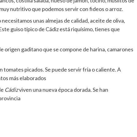
cos, costilla salada, hueso de jamón, tocino, muslitos de
o muy nutritivo que podemos servir con fideos o arroz.
 necesitamos unas almejas de calidad, aceite de oliva,
Este guiso típico de Cádiz está riquísimo, tienes que
 de origen gaditano que se compone de harina, camarones
 tomates picados. Se puede servir fría o caliente. A
latos más elaborados
de
Cádiz
viven una nueva época dorada. Se han
provincia