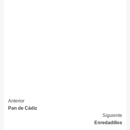
Navegación
Anterior
Pan de Cádiz
de
Siguiente
entradas
Enredadillos