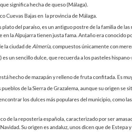
que significa hecha de queso (Málaga).
ico Cuevas Bajas en la provincia de Málaga.
lato del paraíso, es un antiguo postre de la familia de las n
 en la Alpujarra tienen justa fama. Antaño era conocido po
de la ciudad de
Almería
, compuestos únicamente con mere
 es un sencillo dulce, que recuerda a los pasteles hispan
está hecho de mazapán y relleno de fruta confitada. Es muy
s pueblos de la Sierra de Grazalema, aunque su origen se si
ncontrar los dulces más populares del municipio, como la
ico de la repostería española, caracterizado por ser ama
Navidad. Su origen es andaluz, unos dicen que de Estepa 