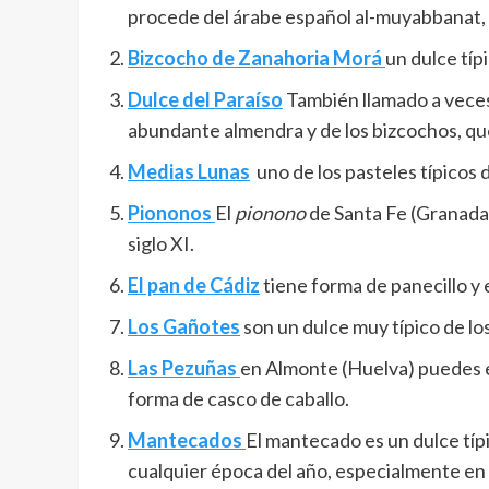
procede del árabe español al-muyabbanat, 
Bizcocho de Zanahoria Morá
un dulce típ
D
ulce del Paraíso
También llamado a veces p
abundante almendra y de los bizcochos, que
Medias Lunas
uno de los pasteles típicos 
Piononos
El
pionono
de Santa Fe (Granada)
siglo XI.
El pan de Cádiz
tiene forma de panecillo y 
Los
Gañotes
son un dulce muy típico de lo
Las Pezuñas
en Almonte (Huelva) puedes e
forma de casco de caballo.
Mantecados
El mantecado es un dulce típ
cualquier época del año, especialmente en 