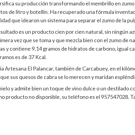
rsifica su producción transformando el membrillo en zumo 
tos de litro y botellín. Ha recuperado una fórmula invent
lidad que idearon un sistema para separar el zumo de la pul
esultado es un producto cien por cien natural, sin ningún
rimera vez que se toma y que mezcla bien con el zumo de na
as y contiene 9,14 gramos de hidratos de carbono, igual ca
ramos es de 37 Kcal.
 Artesana El Palancar, también de Carcabuey, en el kilóme
que sus quesos de cabra se lo merecen y maridan esplénd
elo y admite bien un toque de vino dulce o un destilado com
producto no disponible, su teléfono es el 957547028. Ta