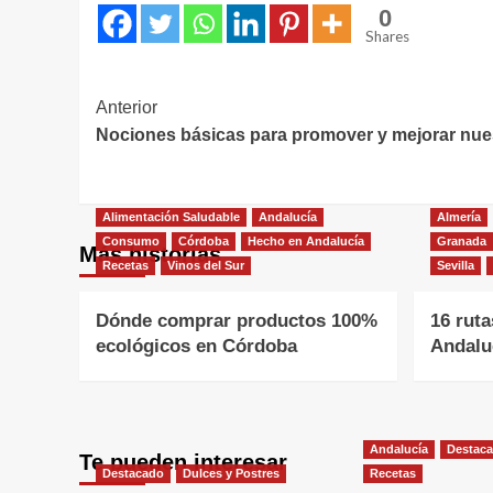
0
Shares
Navegación
Anterior
Nociones básicas para promover y mejorar nue
de
entradas
Alimentación Saludable
Andalucía
Almería
Consumo
Córdoba
Hecho en Andalucía
Granada
Más historias
Recetas
Vinos del Sur
Sevilla
Dónde comprar productos 100%
16 rut
ecológicos en Córdoba
Andalu
Andalucía
Destac
Te pueden interesar
Destacado
Dulces y Postres
Recetas