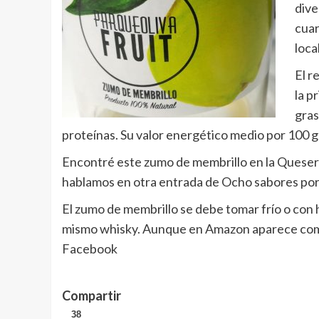
dive
cuar
loca
El r
la p
gras
proteínas. Su valor energético medio por 100 g
Encontré este zumo de membrillo en la Quesería
hablamos en otra entrada de Ocho sabores por
El zumo de membrillo se debe tomar frío o con hi
mismo whisky. Aunque en Amazon aparece como 
Facebook
Compartir
38