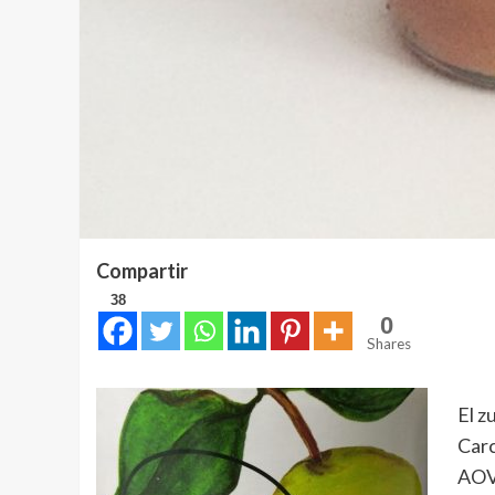
Compartir
38
0
Shares
El z
Carc
AOVE