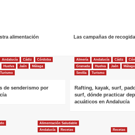
stra alimentación
Las campañas de recogida 
Andalucía
Cádiz
Córdoba
Almería
Andalucía
Cádiz
Cór
Huelva
Jaén
Málaga
Granada
Huelva
Jaén
Málaga
Turismo
Sevilla
Turismo
as de senderismo por
Rafting, kayak, surf, pad
cía
surf, dónde practicar de
acuáticos en Andalucía
ado
Alimentación Saludable
Andalucía
Recetas
Recetas