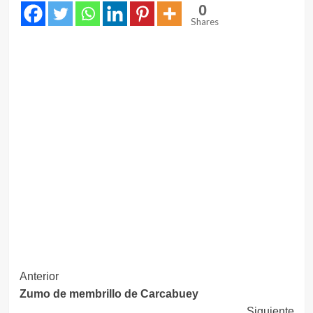
0
Shares
Navegación
Anterior
Zumo de membrillo de Carcabuey
de
Siguiente