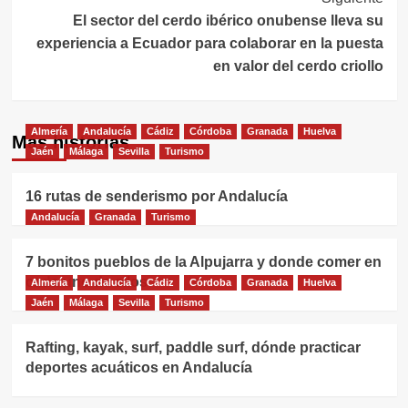
entradas
El sector del cerdo ibérico onubense lleva su
experiencia a Ecuador para colaborar en la puesta
en valor del cerdo criollo
Almería
Andalucía
Cádiz
Córdoba
Granada
Huelva
Más historias
Jaén
Málaga
Sevilla
Turismo
16 rutas de senderismo por Andalucía
Andalucía
Granada
Turismo
7 bonitos pueblos de la Alpujarra y donde comer en
cada uno de ellos
Almería
Andalucía
Cádiz
Córdoba
Granada
Huelva
Jaén
Málaga
Sevilla
Turismo
Rafting, kayak, surf, paddle surf, dónde practicar
deportes acuáticos en Andalucía