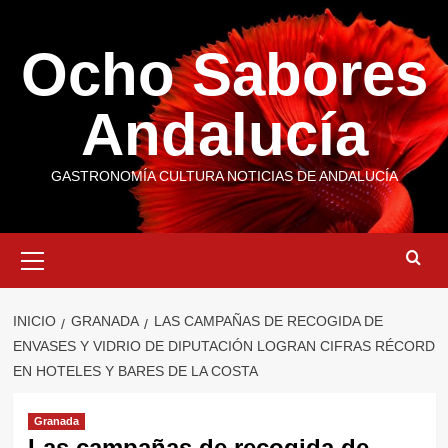
Saltar
al
Ocho Sabores
contenido
Andalucía
GASTRONOMÍA CULTURA NOTICIAS DE ANDALUCÍA
Menú
primario
INICIO
GRANADA
LAS CAMPAÑAS DE RECOGIDA DE
ENVASES Y VIDRIO DE DIPUTACIÓN LOGRAN CIFRAS RÉCORD
EN HOTELES Y BARES DE LA COSTA
Granada
Las campañas de recogida de