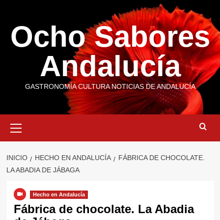
Saltar
al
Ocho Sabores
contenido
Andalucía
GASTRONOMÍA CULTURA NOTICIAS DE ANDALUCÍA
Menú
primario
INICIO
HECHO EN ANDALUCÍA
FÁBRICA DE CHOCOLATE.
LA ABADIA DE JÁBAGA
Hecho en Andalucía
Fábrica de chocolate. La Abadia