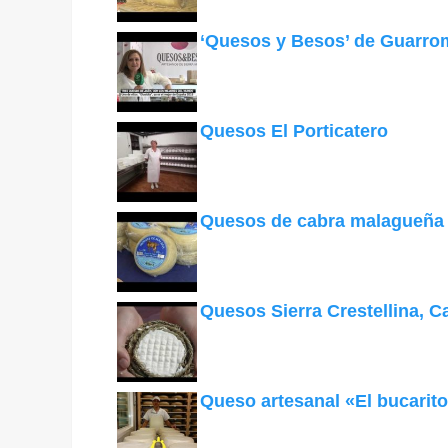
‘Quesos y Besos’ de Guarr
Quesos El Porticatero
Quesos de cabra malagueña
Quesos Sierra Crestellina, C
Queso artesanal «El bucarit