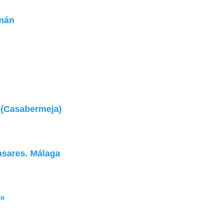
omán
 (Casabermeja)
asares. Málaga
o»