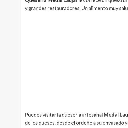
Quesería Medal Laujar
les ofrece un queso ú
y grandes restauradores. Un alimento muy sal
Puedes visitar la quesería artesanal
Medal Lau
de los quesos, desde el ordeño a su envasado y