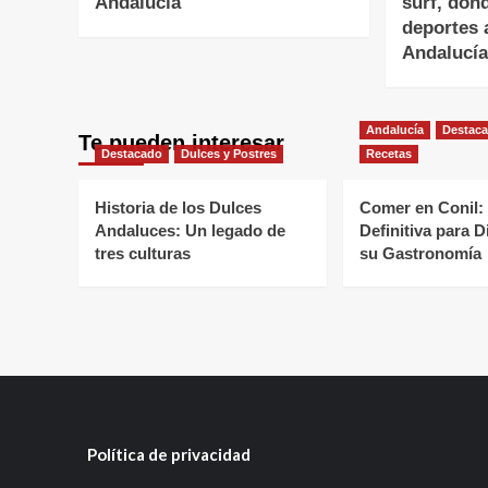
Andalucía
surf, dón
deportes 
Andalucí
Andalucía
Destac
Te pueden interesar
Destacado
Dulces y Postres
Recetas
Historia de los Dulces
Comer en Conil:
Andaluces: Un legado de
Definitiva para D
tres culturas
su Gastronomía
Política de privacidad