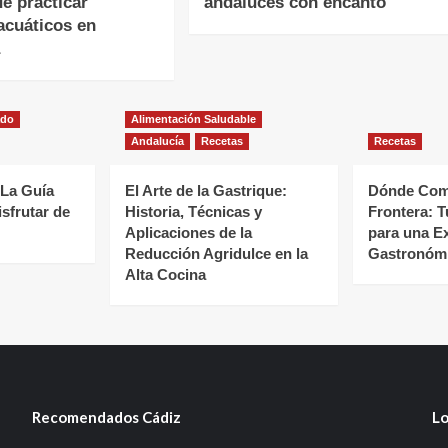
de practicar
andaluces con encanto
acuáticos en
a
ado
Alimentación Saludable
Andalucía
Recetas
Recetas
 La Guía
El Arte de la Gastrique:
Dónde Come
isfrutar de
Historia, Técnicas y
Frontera: T
Aplicaciones de la
para una E
Reducción Agridulce en la
Gastronómi
Alta Cocina
Recomendados Cádiz
Lo