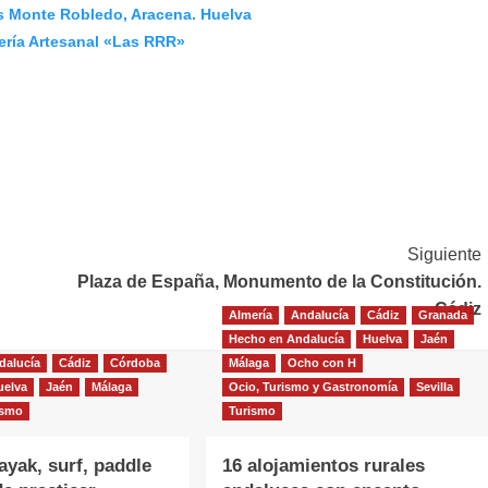
 Monte Robledo, Aracena. Huelva
ría Artesanal «Las RRR»
Siguiente
Plaza de España, Monumento de la Constitución.
Cádiz
Almería
Andalucía
Cádiz
Granada
Hecho en Andalucía
Huelva
Jaén
dalucía
Cádiz
Córdoba
Málaga
Ocho con H
uelva
Jaén
Málaga
Ocio, Turismo y Gastronomía
Sevilla
ismo
Turismo
ayak, surf, paddle
16 alojamientos rurales