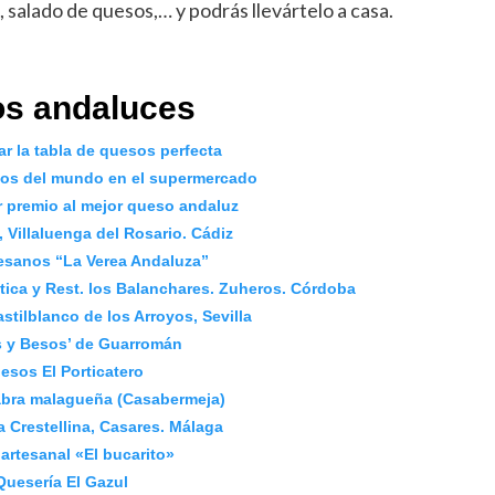
a, salado de quesos,… y podrás llevártelo a casa.
s andaluces
r la tabla de quesos perfecta
os del mundo en el supermercado
r premio al mejor queso andaluz
Villaluenga del Rosario. Cádiz
esanos “La Verea Andaluza”
ética y Rest. los Balanchares. Zuheros. Córdoba
stilblanco de los Arroyos, Sevilla
 y Besos’ de Guarromán
esos El Porticatero
bra malagueña (Casabermeja)
 Crestellina, Casares. Málaga
artesanal «El bucarito»
Quesería El Gazul