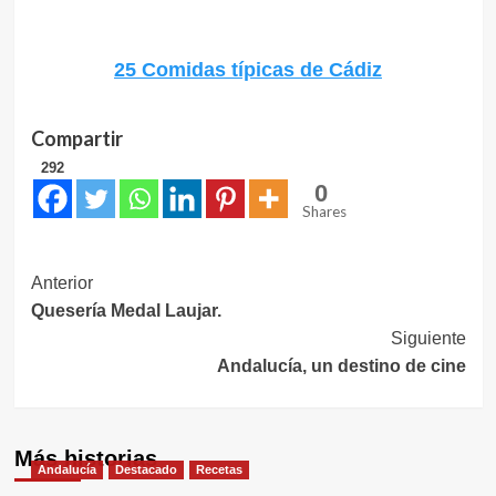
25 Comidas típicas de Cádiz
Compartir
292
0
Shares
Navegación
Anterior
Quesería Medal Laujar.
de
Siguiente
entradas
Andalucía, un destino de cine
Más historias
Andalucía
Destacado
Recetas