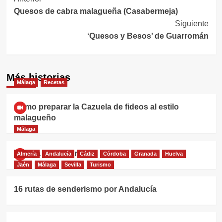
Navegación
Quesos de cabra malagueña (Casabermeja)
de
Siguiente
entradas
‘Quesos y Besos’ de Guarromán
Más historias
Málaga
Recetas
Cómo preparar la Cazuela de fideos al estilo
malagueño
Málaga
Málaga y sus bares
Almería
Andalucía
Cádiz
Córdoba
Granada
Huelva
Jaén
Málaga
Sevilla
Turismo
16 rutas de senderismo por Andalucía