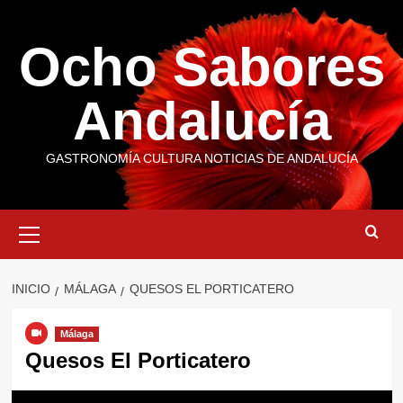
Saltar
al
Ocho Sabores
contenido
Andalucía
GASTRONOMÍA CULTURA NOTICIAS DE ANDALUCÍA
Menú
primario
INICIO
MÁLAGA
QUESOS EL PORTICATERO
Málaga
Quesos El Porticatero