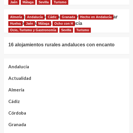
Jaén
Málaga
Sevilla
Turismo
Rafting, kayak, surf, paddle surf, dónde practicar
Almería
Andalucía
Cádiz
Granada
Hecho en Andalucía
deportes acuáticos en Andalucía
Huelva
Jaén
Málaga
Ocho con H
Ocio, Turismo y Gastronomía
Sevilla
Turismo
16 alojamientos rurales andaluces con encanto
Andalucía
Actualidad
Almería
Cádiz
Córdoba
Granada