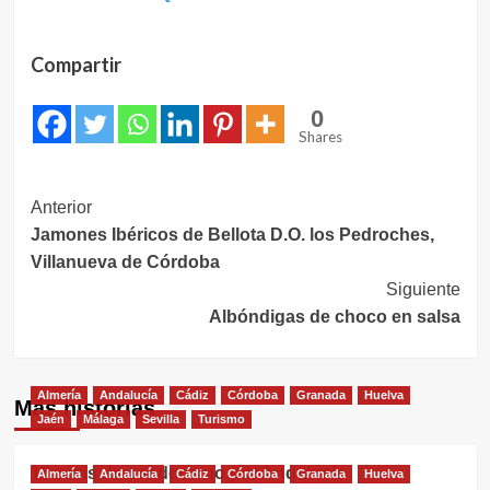
Compartir
0
Shares
Navegación
Anterior
Jamones Ibéricos de Bellota D.O. los Pedroches,
de
Villanueva de Córdoba
entradas
Siguiente
Albóndigas de choco en salsa
Almería
Andalucía
Cádiz
Córdoba
Granada
Huelva
Más historias
Jaén
Málaga
Sevilla
Turismo
16 rutas de senderismo por Andalucía
Almería
Andalucía
Cádiz
Córdoba
Granada
Huelva