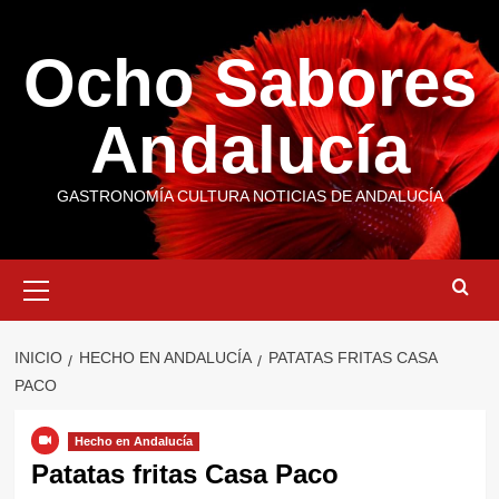
Saltar
al
Ocho Sabores
contenido
Andalucía
GASTRONOMÍA CULTURA NOTICIAS DE ANDALUCÍA
Menú
primario
INICIO
HECHO EN ANDALUCÍA
PATATAS FRITAS CASA
PACO
Hecho en Andalucía
Patatas fritas Casa Paco