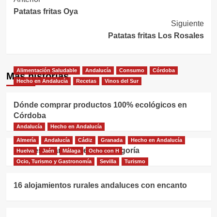
Navegación
Patatas fritas Oya
de
Siguiente
entradas
Patatas fritas Los Rosales
Alimentación Saludable
Andalucía
Consumo
Córdoba
Más historias
Hecho en Andalucía
Recetas
Vinos del Sur
Dónde comprar productos 100% ecológicos en
Córdoba
Andalucía
Hecho en Andalucía
Almería
Andalucía
Cádiz
Granada
Hecho en Andalucía
18 quesos andaluces de categoría
Huelva
Jaén
Málaga
Ocho con H
Ocio, Turismo y Gastronomía
Sevilla
Turismo
16 alojamientos rurales andaluces con encanto