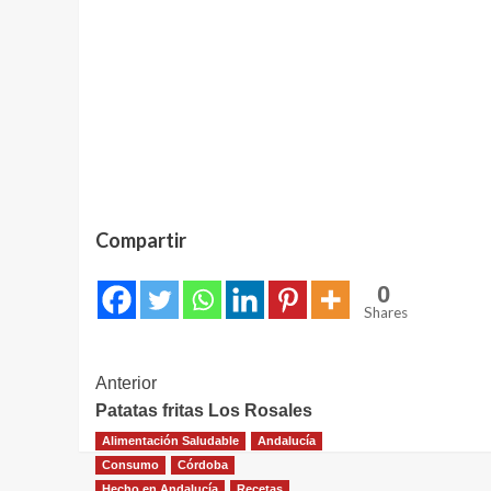
Compartir
0
Shares
Navegación
Anterior
Patatas fritas Los Rosales
de
Alimentación Saludable
Andalucía
entradas
Consumo
Córdoba
Hecho en Andalucía
Recetas