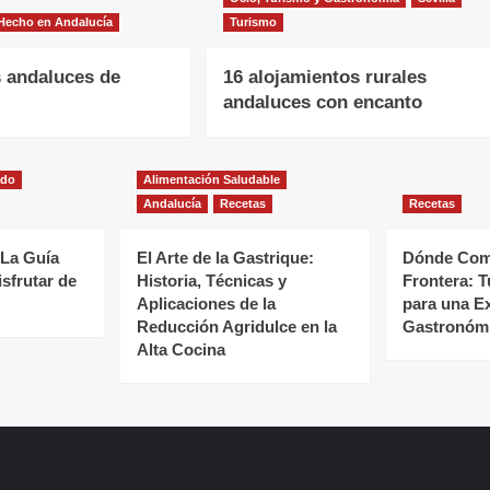
Hecho en Andalucía
Turismo
 andaluces de
16 alojamientos rurales
andaluces con encanto
ado
Alimentación Saludable
Andalucía
Recetas
Recetas
 La Guía
El Arte de la Gastrique:
Dónde Come
isfrutar de
Historia, Técnicas y
Frontera: T
Aplicaciones de la
para una E
Reducción Agridulce en la
Gastronómi
Alta Cocina