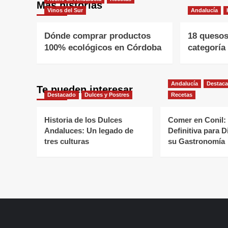
Más historias
Vinos del Sur
Andalucía
Dónde comprar productos
18 quesos
100% ecológicos en Córdoba
categoría
Andalucía
Destac
Te pueden interesar
Destacado
Dulces y Postres
Recetas
Historia de los Dulces
Comer en Conil:
Andaluces: Un legado de
Definitiva para D
tres culturas
su Gastronomía