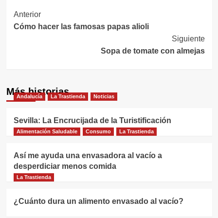
Navegación
Anterior
Cómo hacer las famosas papas alioli
de
Siguiente
entradas
Sopa de tomate con almejas
Más historias
Andalucía
La Trastienda
Noticias
Sevilla: La Encrucijada de la Turistificación
Alimentación Saludable
Consumo
La Trastienda
Así me ayuda una envasadora al vacío a
desperdiciar menos comida
La Trastienda
¿Cuánto dura un alimento envasado al vacío?