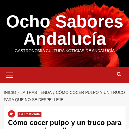
Saltar
al
Ocho Sabores
contenido
Andalucía
GASTRONOMÍA CULTURA NOTICIAS DE ANDALUCÍA
Menú
primario
INICIO
LA TRASTIENDA
CÓMO COCER PULPO Y UN TRUCO
PARA QUE NO SE DESPELLEJE
La Trastienda
Cómo cocer pulpo y un truco para