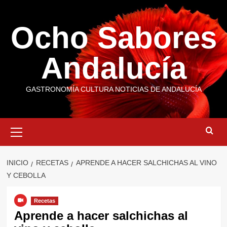
Saltar
al
Ocho Sabores
contenido
Andalucía
GASTRONOMÍA CULTURA NOTICIAS DE ANDALUCÍA
Menú
primario
INICIO
RECETAS
APRENDE A HACER SALCHICHAS AL VINO
Y CEBOLLA
Recetas
Aprende a hacer salchichas al