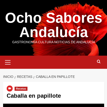
Saltar
al
Ocho Sabores
contenido
Andalucía
GASTRONOMÍA CULTURA NOTICIAS DE ANDALUCÍA
Menú
primario
INICIO
RECETAS
CABALLA EN PAPILLOTE
Recetas
Caballa en papillote