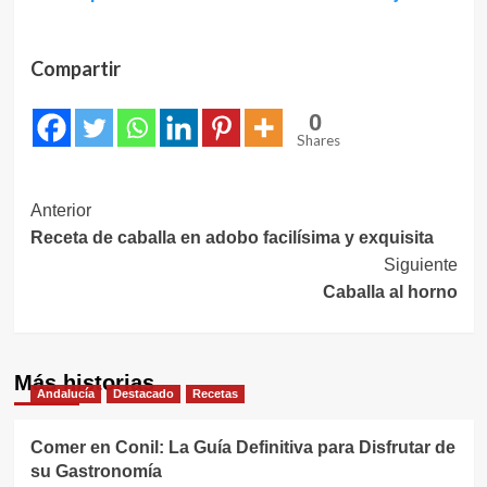
Compartir
0
Shares
Navegación
Anterior
Receta de caballa en adobo facilísima y exquisita
de
Siguiente
entradas
Caballa al horno
Más historias
Andalucía
Destacado
Recetas
Comer en Conil: La Guía Definitiva para Disfrutar de
su Gastronomía