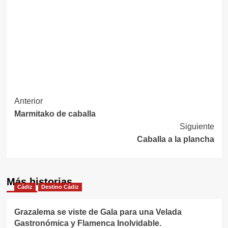
Navegación
Anterior
Marmitako de caballa
de
Siguiente
entradas
Caballa a la plancha
Más historias
Cádiz
Destino Cádiz
Grazalema se viste de Gala para una Velada
Gastronómica y Flamenca Inolvidable.