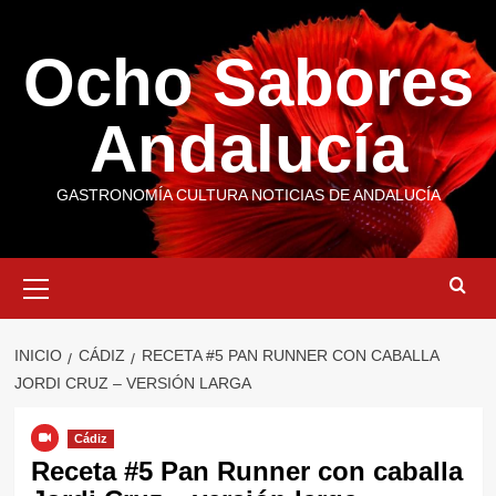
Saltar
al
Ocho Sabores
contenido
Andalucía
GASTRONOMÍA CULTURA NOTICIAS DE ANDALUCÍA
Menú
primario
INICIO
CÁDIZ
RECETA #5 PAN RUNNER CON CABALLA
JORDI CRUZ – VERSIÓN LARGA
Cádiz
Receta #5 Pan Runner con caballa