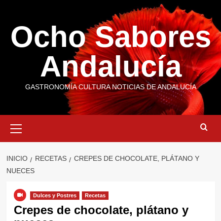
Saltar
al
Ocho Sabores
contenido
Andalucía
GASTRONOMÍA CULTURA NOTICIAS DE ANDALUCÍA
Menú
primario
INICIO
RECETAS
CREPES DE CHOCOLATE, PLÁTANO Y
NUECES
Dulces y Postres
Recetas
Crepes de chocolate, plátano y