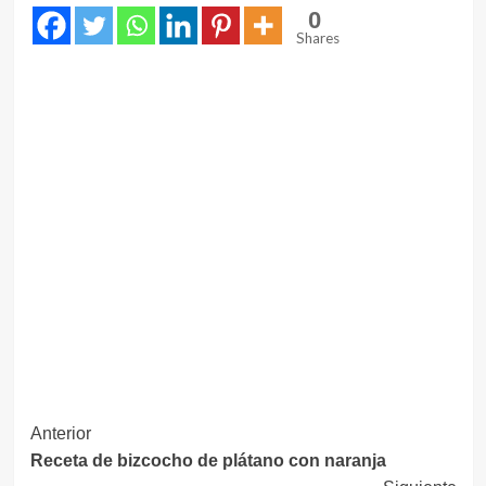
0
Shares
Navegación
Anterior
Receta de bizcocho de plátano con naranja
de