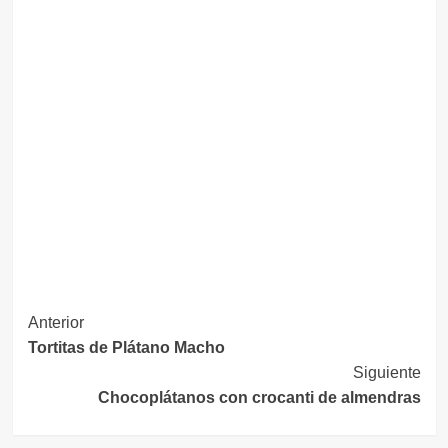
Navegación
Anterior
Tortitas de Plátano Macho
de
Siguiente
entradas
Chocoplátanos con crocanti de almendras