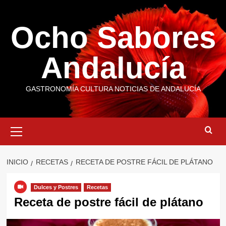
Saltar
al
Ocho Sabores
contenido
Andalucía
GASTRONOMÍA CULTURA NOTICIAS DE ANDALUCÍA
Menú
primario
INICIO
RECETAS
RECETA DE POSTRE FÁCIL DE PLÁTANO
Dulces y Postres
Recetas
Receta de postre fácil de plátano