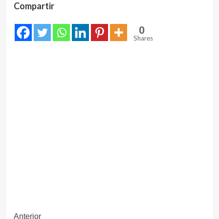
Compartir
0
Shares
Navegación
Anterior