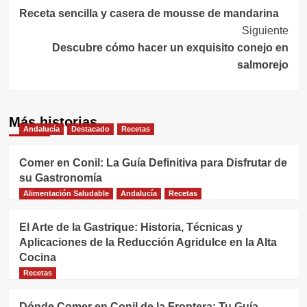
Receta sencilla y casera de mousse de mandarina
de
Siguiente
entradas
Descubre cómo hacer un exquisito conejo en
salmorejo
Más historias
Andalucía
Destacado
Recetas
Comer en Conil: La Guía Definitiva para Disfrutar de
su Gastronomía
Alimentación Saludable
Andalucía
Recetas
El Arte de la Gastrique: Historia, Técnicas y
Aplicaciones de la Reducción Agridulce en la Alta
Cocina
Recetas
Dónde Comer en Conil de la Frontera: Tu Guía