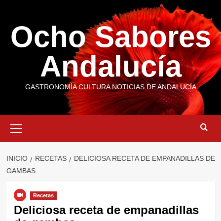
Saltar
al
Ocho Sabores
contenido
Andalucía
GASTRONOMÍA CULTURA NOTICIAS DE ANDALUCÍA
Menú
primario
INICIO
RECETAS
DELICIOSA RECETA DE EMPANADILLAS DE
GAMBAS
Recetas
Deliciosa receta de empanadillas