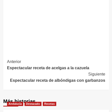
Navegación
Anterior
Espectacular receta de acelgas a la cazuela
de
Siguiente
entradas
Espectacular receta de albóndigas con garbanzos
Más historias
Andalucía
Destacado
Recetas