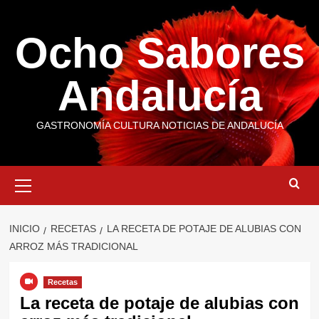
Saltar
al
Ocho Sabores
contenido
Andalucía
GASTRONOMÍA CULTURA NOTICIAS DE ANDALUCÍA
Menú
primario
INICIO
RECETAS
LA RECETA DE POTAJE DE ALUBIAS CON
ARROZ MÁS TRADICIONAL
Recetas
La receta de potaje de alubias con