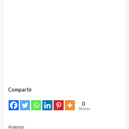
Compartir
0
Shares
Navegación
Anterior