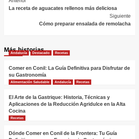
Navegación
Anterior
La receta de aguacates rellenos más deliciosa
de
Siguiente
entradas
Cómo preparar ensalada de remolacha
Más historias
Andalucía
Destacado
Recetas
Comer en Conil: La Guía Definitiva para Disfrutar de
su Gastronomía
Alimentación Saludable
Andalucía
Recetas
El Arte de la Gastrique: Historia, Técnicas y
Aplicaciones de la Reducción Agridulce en la Alta
Cocina
Recetas
Dónde Comer en Conil de la Frontera: Tu Guía