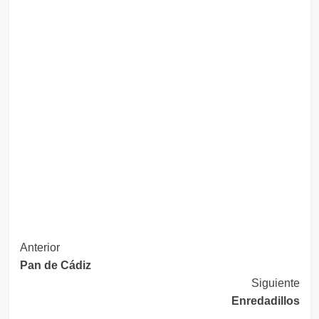
Navegación
Anterior
Pan de Cádiz
de
Siguiente
entradas
Enredadillos