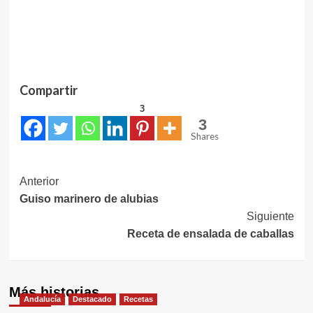
Compartir
3
3
Shares
Navegación
Anterior
Guiso marinero de alubias
de
Siguiente
entradas
Receta de ensalada de caballas
Más historias
Andalucía
Destacado
Recetas