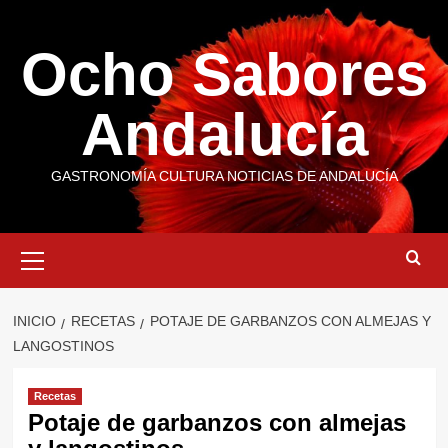
Saltar
al
Ocho Sabores
contenido
Andalucía
GASTRONOMÍA CULTURA NOTICIAS DE ANDALUCÍA
Menú
primario
INICIO
RECETAS
POTAJE DE GARBANZOS CON ALMEJAS Y
LANGOSTINOS
Recetas
Potaje de garbanzos con almejas