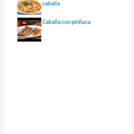
caballa
Caballa con piriñaca