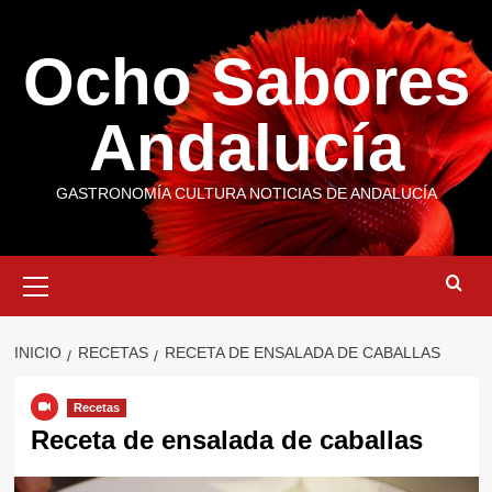
Saltar
al
Ocho Sabores
contenido
Andalucía
GASTRONOMÍA CULTURA NOTICIAS DE ANDALUCÍA
Menú
primario
INICIO
RECETAS
RECETA DE ENSALADA DE CABALLAS
Recetas
Receta de ensalada de caballas