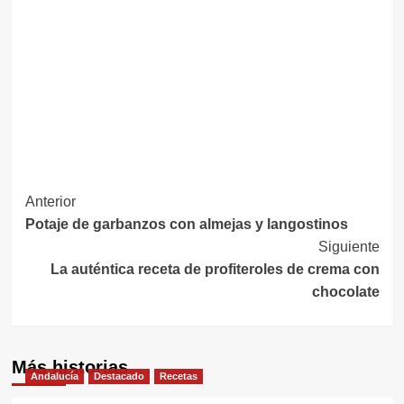
Navegación
Anterior
Potaje de garbanzos con almejas y langostinos
de
Siguiente
entradas
La auténtica receta de profiteroles de crema con
chocolate
Más historias
Andalucía
Destacado
Recetas