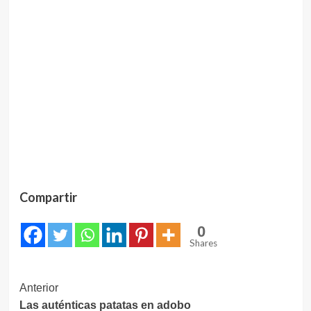
Compartir
0
Shares
Navegación
Anterior
Las auténticas patatas en adobo