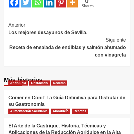
0
Shares
Navegación
Anterior
Los mejores desayunos de Sevilla.
de
Siguiente
entradas
Receta de ensalada de endibias y salmón ahumado
con vinagreta
Más historias
Andalucía
Destacado
Recetas
Comer en Conil: La Guía Definitiva para Disfrutar de
su Gastronomía
Alimentación Saludable
Andalucía
Recetas
El Arte de la Gastrique: Historia, Técnicas y
Aplicaciones de la Reducción Agridulce en la Alta