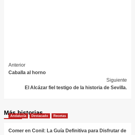
Navegación
Anterior
Caballa al horno
de
Siguiente
entradas
El Alcázar fiel testigo de la historia de Sevilla.
Más historias
Andalucía
Destacado
Recetas
Comer en Conil: La Guía Definitiva para Disfrutar de