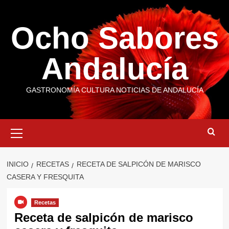
Saltar
al
Ocho Sabores
contenido
Andalucía
GASTRONOMÍA CULTURA NOTICIAS DE ANDALUCÍA
Menú
primario
INICIO
RECETAS
RECETA DE SALPICÓN DE MARISCO
CASERA Y FRESQUITA
Recetas
Receta de salpicón de marisco