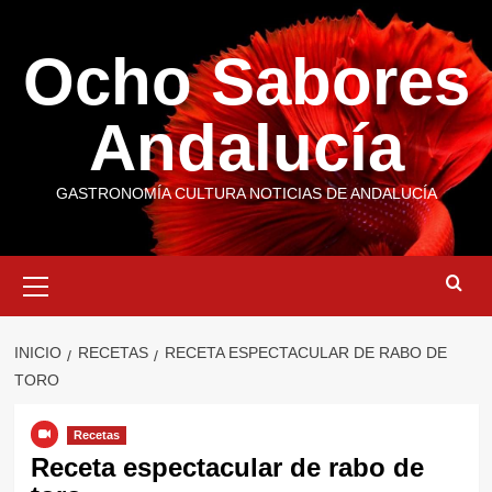
Saltar
al
Ocho Sabores
contenido
Andalucía
GASTRONOMÍA CULTURA NOTICIAS DE ANDALUCÍA
Menú
primario
INICIO
RECETAS
RECETA ESPECTACULAR DE RABO DE
TORO
Recetas
Receta espectacular de rabo de