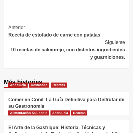
Navegación
Anterior
Receta de estofado de carne con patatas
de
Siguiente
entradas
10 recetas de salmorejo, con distintos ingredientes
y guarniciones.
Más historias
Andalucía
Destacado
Recetas
Comer en Conil: La Guía Definitiva para Disfrutar de
su Gastronomía
Alimentación Saludable
Andalucía
Recetas
El Arte de la Gastrique: Historia, Técnicas y