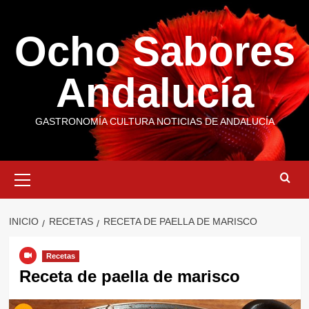
Saltar
al
Ocho Sabores
contenido
Andalucía
GASTRONOMÍA CULTURA NOTICIAS DE ANDALUCÍA
Menú
primario
INICIO
RECETAS
RECETA DE PAELLA DE MARISCO
Recetas
Receta de paella de marisco