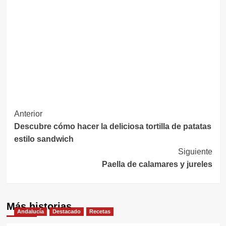
Navegación
Anterior
Descubre cómo hacer la deliciosa tortilla de patatas
de
estilo sandwich
entradas
Siguiente
Paella de calamares y jureles
Más historias
Andalucía
Destacado
Recetas