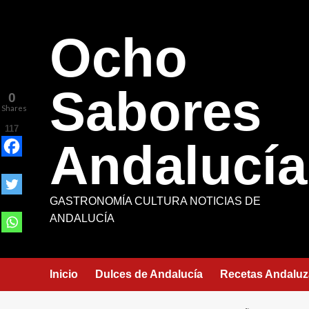
Saltar
al
Ocho
contenido
Sabores
0
Shares
117
Andalucía
GASTRONOMÍA CULTURA NOTICIAS DE
ANDALUCÍA
Inicio
Dulces de Andalucía
Recetas Andaluz