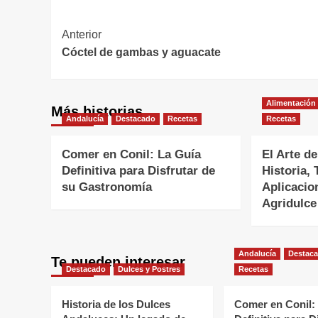
Navegación
Anterior
Cóctel de gambas y aguacate
de
entradas
Alimentación
Más historias
Andalucía
Destacado
Recetas
Recetas
Comer en Conil: La Guía
El Arte de
Definitiva para Disfrutar de
Historia, 
su Gastronomía
Aplicacio
Agridulce
Andalucía
Destac
Te pueden interesar
Destacado
Dulces y Postres
Recetas
Historia de los Dulces
Comer en Conil: