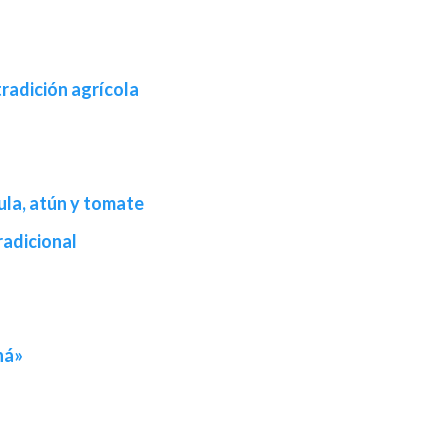
tradición agrícola
la, atún y tomate
radicional
há»