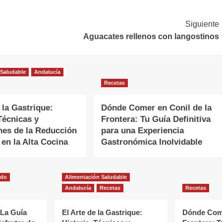
Siguiente
Aguacates rellenos con langostinos
 Saludable
Andalucía
Recetas
 la Gastrique:
Dónde Comer en Conil de la
Técnicas y
Frontera: Tu Guía Definitiva
nes de la Reducción
para una Experiencia
 en la Alta Cocina
Gastronómica Inolvidable
ado
Alimentación Saludable
Andalucía
Recetas
Recetas
 La Guía
El Arte de la Gastrique:
Dónde Come