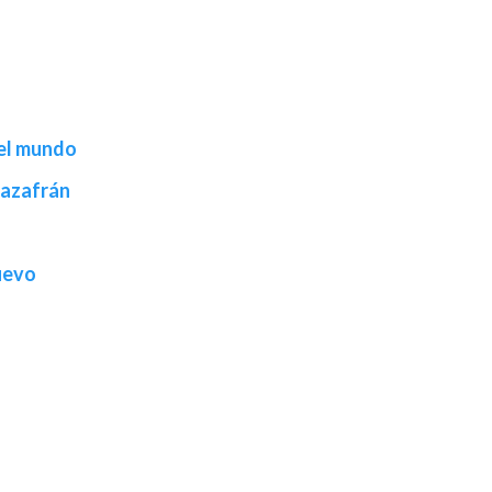
del mundo
 azafrán
uevo
s