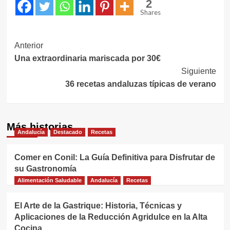
2
Shares
Navegación
Anterior
Una extraordinaria mariscada por 30€
de
Siguiente
entradas
36 recetas andaluzas típicas de verano
Más historias
Andalucía
Destacado
Recetas
Comer en Conil: La Guía Definitiva para Disfrutar de
su Gastronomía
Alimentación Saludable
Andalucía
Recetas
El Arte de la Gastrique: Historia, Técnicas y
Aplicaciones de la Reducción Agridulce en la Alta
Cocina