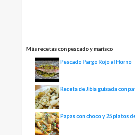
Más recetas con pescado y marisco
Pescado Pargo Rojo al Horno
Receta de Jibia guisada con p
Papas con choco y 25 platos de