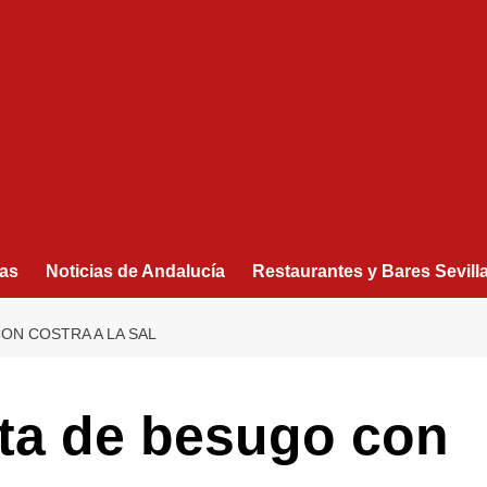
as
Noticias de Andalucía
Restaurantes y Bares Sevill
ON COSTRA A LA SAL
eta de besugo con