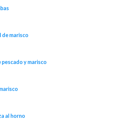
mbas
l de marisco
e pescado y marisco
 marisco
a al horno