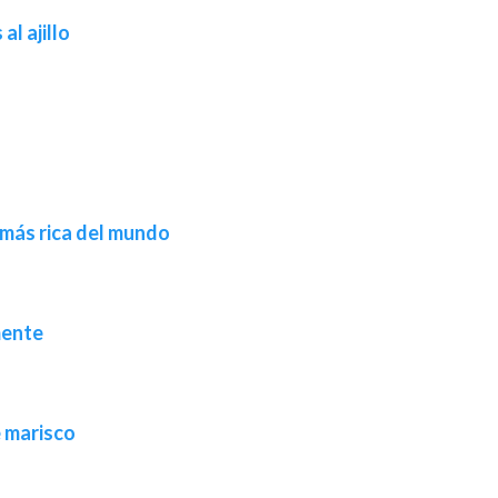
al ajillo
 más rica del mundo
mente
e marisco