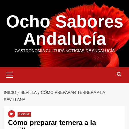
Saltar
al
Ocho Sabores
contenido
Andalucía
GASTRONOMÍA CULTURA NOTICIAS DE ANDALUCÍA
Menú
primario
INICIO
SEVILLA
CÓMO PREPARAR TERNERA A LA
SEVILLANA
Sevilla
Cómo preparar ternera a la