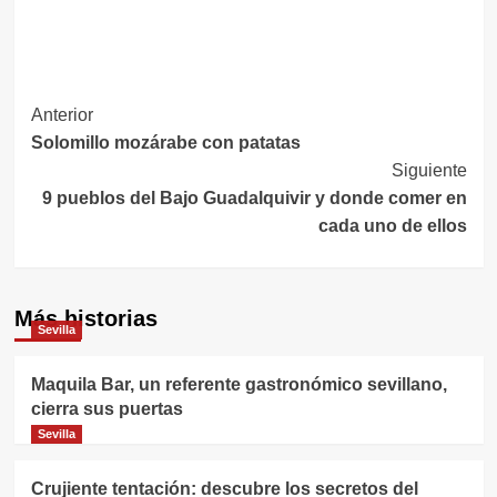
Navegación
Anterior
Solomillo mozárabe con patatas
de
Siguiente
entradas
9 pueblos del Bajo Guadalquivir y donde comer en
cada uno de ellos
Más historias
Sevilla
Maquila Bar, un referente gastronómico sevillano,
cierra sus puertas
Sevilla
Crujiente tentación: descubre los secretos del