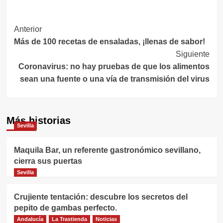
Navegación
Anterior
Más de 100 recetas de ensaladas, ¡llenas de sabor!
de
Siguiente
entradas
Coronavirus: no hay pruebas de que los alimentos
sean una fuente o una vía de transmisión del virus
Más historias
Sevilla
Maquila Bar, un referente gastronómico sevillano,
cierra sus puertas
Sevilla
Crujiente tentación: descubre los secretos del
pepito de gambas perfecto.
Andalucía
La Trastienda
Noticias