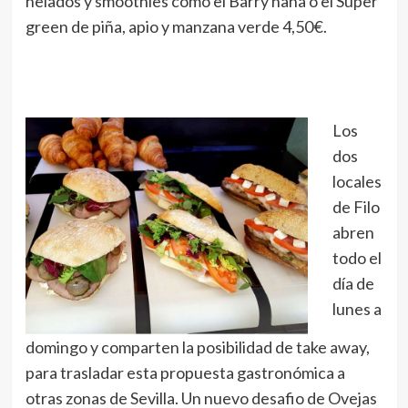
helados y smoothies como el Barry nana o el Super
green de piña, apio y manzana verde 4,50€.
Los
dos
locales
de Filo
abren
todo el
día de
lunes a
domingo y comparten la posibilidad de take away,
para trasladar esta propuesta gastronómica a
otras zonas de Sevilla. Un nuevo desafio de Ovejas