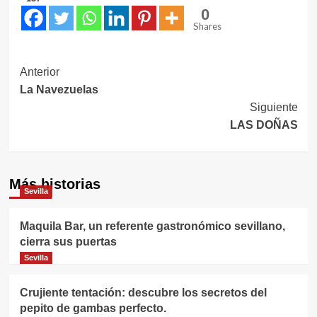
0
Shares
Navegación
Anterior
La Navezuelas
de
Siguiente
entradas
LAS DOÑAS
Más historias
Sevilla
Maquila Bar, un referente gastronómico sevillano,
cierra sus puertas
Sevilla
Crujiente tentación: descubre los secretos del
pepito de gambas perfecto.