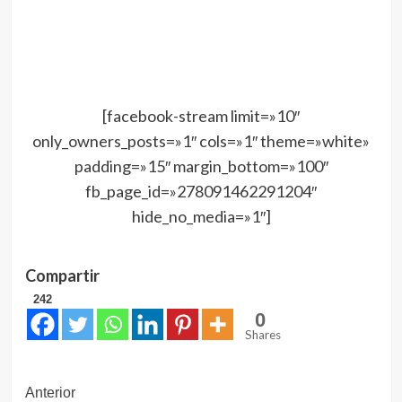
[facebook-stream limit=»10″
only_owners_posts=»1″ cols=»1″ theme=»white»
padding=»15″ margin_bottom=»100″
fb_page_id=»278091462291204″
hide_no_media=»1″]
Compartir
242
0
Shares
Navegación
Anterior