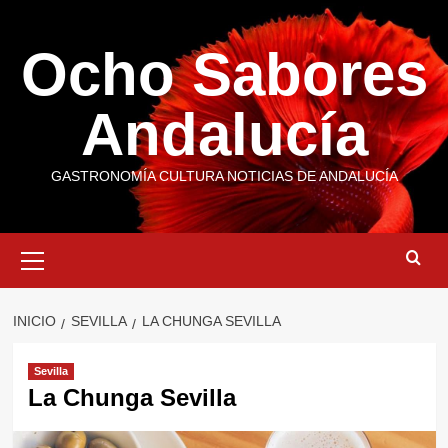
Saltar
al
Ocho Sabores
contenido
Andalucía
GASTRONOMÍA CULTURA NOTICIAS DE ANDALUCÍA
Menú
primario
INICIO
SEVILLA
LA CHUNGA SEVILLA
Sevilla
La Chunga Sevilla