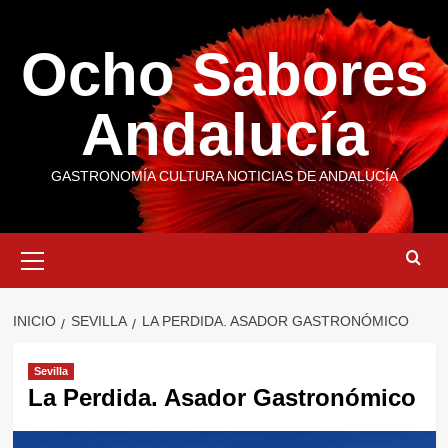
Saltar
al
Ocho Sabores
contenido
Andalucía
GASTRONOMÍA CULTURA NOTICIAS DE ANDALUCÍA
Menú
primario
INICIO
SEVILLA
LA PERDIDA. ASADOR GASTRONÓMICO
Sevilla
La Perdida. Asador Gastronómico