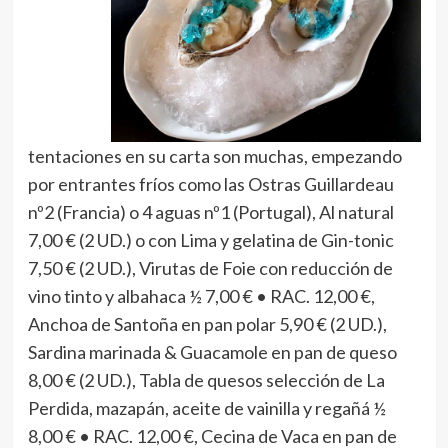
tentaciones en su carta son muchas, empezando
por entrantes fríos como las Ostras Guillardeau
nº2 (Francia) o 4 aguas nº1 (Portugal), Al natural
7,00 € (2 UD.) o con Lima y gelatina de Gin-tonic
7,50 € (2 UD.), Virutas de Foie con reducción de
vino tinto y albahaca ½ 7,00 € • RAC. 12,00 €,
Anchoa de Santoña en pan polar 5,90 € (2 UD.),
Sardina marinada & Guacamole en pan de queso
8,00 € (2 UD.), Tabla de quesos selección de La
Perdida, mazapán, aceite de vainilla y regañá ½
8,00 € • RAC. 12,00 €, Cecina de Vaca en pan de