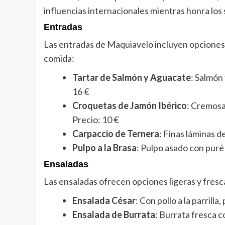
influencias internacionales mientras honra los
Entradas
Las entradas de Maquiavelo incluyen opciones 
comida:
Tartar de Salmón y Aguacate
: Salmón
16 €
Croquetas de Jamón Ibérico
: Cremosas
Precio: 10 €
Carpaccio de Ternera
: Finas láminas d
Pulpo a la Brasa
: Pulpo asado con puré
Ensaladas
Las ensaladas ofrecen opciones ligeras y fresc
Ensalada César
: Con pollo a la parrill
Ensalada de Burrata
: Burrata fresca c