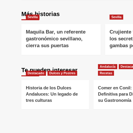
Más historias
Sevilla
Sevilla
Maquila Bar, un referente
Crujiente
gastronómico sevillano,
los secre
cierra sus puertas
gambas pe
Andalucía
Destac
Te pueden interesar
Destacado
Dulces y Postres
Recetas
Historia de los Dulces
Comer en Conil:
Andaluces: Un legado de
Definitiva para D
tres culturas
su Gastronomía