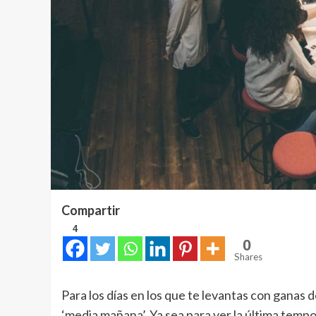
Compartir
4
0
Shares
Para los días en los que te levantas con ganas
‘media mañana’. Ya sea para ver la última temp