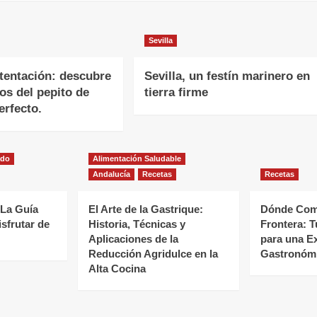
Sevilla
 tentación: descubre
Sevilla, un festín marinero en
tos del pepito de
tierra firme
rfecto.
ado
Alimentación Saludable
Andalucía
Recetas
Recetas
 La Guía
El Arte de la Gastrique:
Dónde Come
isfrutar de
Historia, Técnicas y
Frontera: T
Aplicaciones de la
para una E
Reducción Agridulce en la
Gastronómi
Alta Cocina