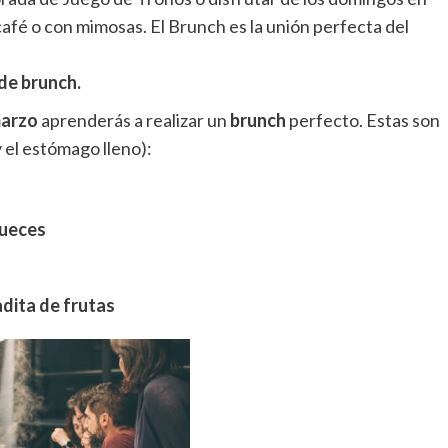
café o con mimosas. El Brunch es la unión perfecta del
 de brunch.
marzo
aprenderás a realizar un
brunch
perfecto. Estas son
y el estómago lleno):
nueces
adita de frutas