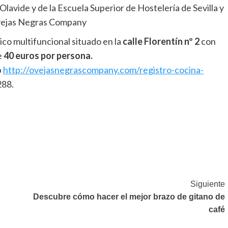
Olavide y de la Escuela Superior de Hostelería de Sevilla y
Ovejas Negras Company
co multifuncional situado en la
calle Florentín nº 2
con
e
40 euros por persona.
b
http://ovejasnegrascompany.com/registro-cocina-
288.
Siguiente
Descubre cómo hacer el mejor brazo de gitano de
café