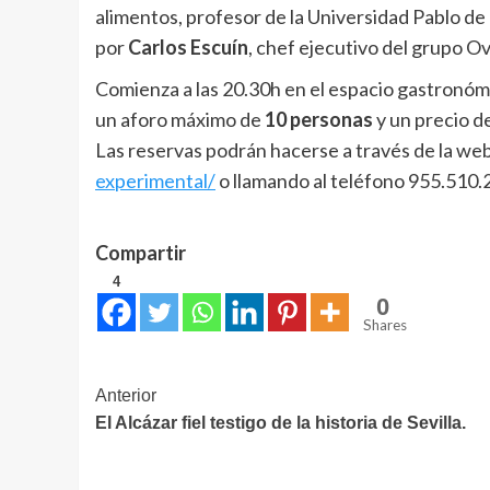
alimentos, profesor de la Universidad Pablo de 
por
Carlos Escuín
, chef ejecutivo del grupo 
Comienza a las 20.30h en el espacio gastronómi
un aforo máximo de
10 personas
y un precio d
Las reservas podrán hacerse a través de la we
experimental/
o llamando al teléfono 955.510.
Compartir
4
0
Shares
Navegación
Anterior
El Alcázar fiel testigo de la historia de Sevilla.
de
entradas