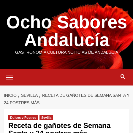
Saltar
al
Ocho Sabores
contenido
Andalucía
GASTRONOMÍA CULTURA NOTICIAS DE ANDALUCÍA
Menú
primario
INICIO
SEVILLA
RECETA DE GAÑOTES DE SEMANA SANTA Y
24 POSTRES MÁS
Dulces y Postres
Sevilla
Receta de gañotes de Semana