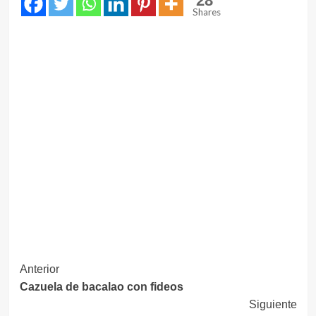
28
Shares
Navegación
Anterior
Cazuela de bacalao con fideos
de
Siguiente