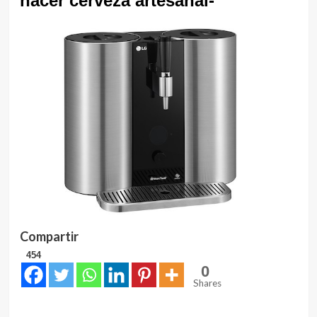
hacer cerveza artesanal-
Compartir
454
0
Shares