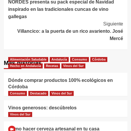
NORDÉS presenta su pack especial de Navidad
de
inspirado en las tradicionales cuncas de vino
entradas
gallegas
Siguiente
Villancico: a la puerta de un rico avariento. José
Mercé
Alimentación Saludable
Andalucía
Consumo
Córdoba
Más historias
Hecho en Andalucía
Recetas
Vinos del Sur
Dónde comprar productos 100% ecológicos en
Córdoba
Consumo
Destacado
Vinos del Sur
Vinos generosos: descúbrelos
Vinos del Sur
Cómo hacer cerveza artesanal en tu casa