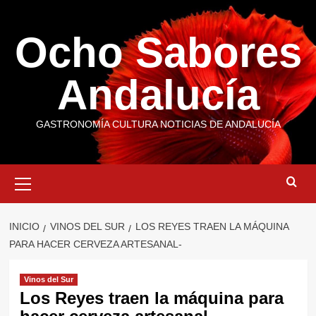
Saltar
al
Ocho Sabores
contenido
Andalucía
GASTRONOMÍA CULTURA NOTICIAS DE ANDALUCÍA
Menú
primario
INICIO
VINOS DEL SUR
LOS REYES TRAEN LA MÁQUINA
PARA HACER CERVEZA ARTESANAL-
Vinos del Sur
Los Reyes traen la máquina para