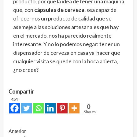
producto, por que la idea de tener una máquina
que, con
cápsulas de cerveza,
sea capaz de
ofrecernos un producto de calidad que se
asemeje a las soluciones artesanales que hay
en el mercado, nos ha parecido realmente
interesante. Y no lo podemos negar: tener un
dispensador de cerveza en casa va hacer que
cualquier visita se quede con la boca abierta,
¿no crees?
Compartir
454
0
Shares
Navegación
Anterior