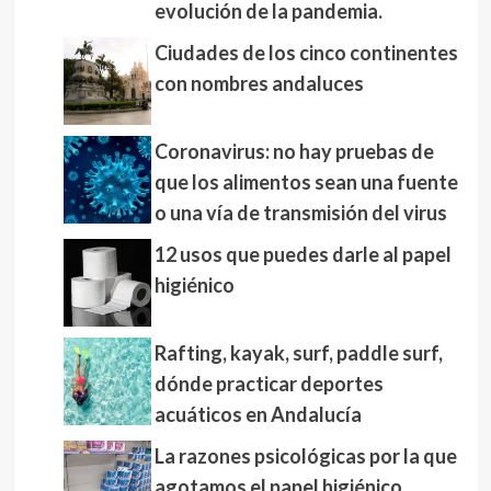
evolución de la pandemia.
Ciudades de los cinco continentes
con nombres andaluces
Coronavirus: no hay pruebas de
que los alimentos sean una fuente
o una vía de transmisión del virus
12 usos que puedes darle al papel
higiénico
Rafting, kayak, surf, paddle surf,
dónde practicar deportes
acuáticos en Andalucía
La razones psicológicas por la que
agotamos el papel higiénico