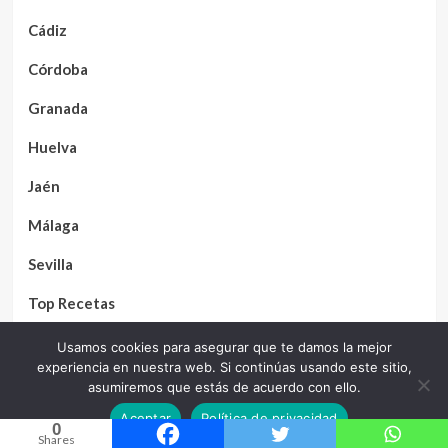
Cádiz
Córdoba
Granada
Huelva
Jaén
Málaga
Sevilla
Top Recetas
Dulces y Postres
Usamos cookies para asegurar que te damos la mejor
experiencia en nuestra web. Si continúas usando este sitio,
asumiremos que estás de acuerdo con ello.
Aceptar
Política de privacidad
0
Contacto
Shares