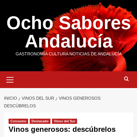
Saltar
al
Ocho Sabores
contenido
Andalucía
GASTRONOMÍA CULTURA NOTICIAS DE ANDALUCÍA
Menú
primario
INICIO
VINOS DEL SUR
VINOS GENEROSOS:
DESCÚBRELOS
Consumo
Destacado
Vinos del Sur
Vinos generosos: descúbrelos